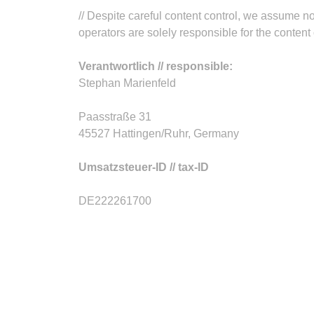
// Despite careful content control, we assume no l
operators are solely responsible for the content 
Verantwortlich // responsible:
Stephan Marienfeld
Paasstraße 31
45527 Hattingen/Ruhr, Germany
Umsatzsteuer-ID
// tax-ID
DE222261700
MIT FREUNDLICHER 