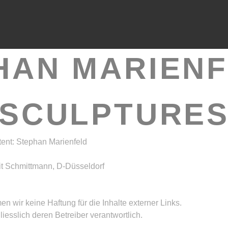
HAN MARIENFE
SCULPTURE
ntent: Stephan Marienfeld
rgit Schmittmann, D-Düsseldorf
men wir keine Haftung für die Inhalte externer Links.
liesslich deren Betreiber verantwortlich.