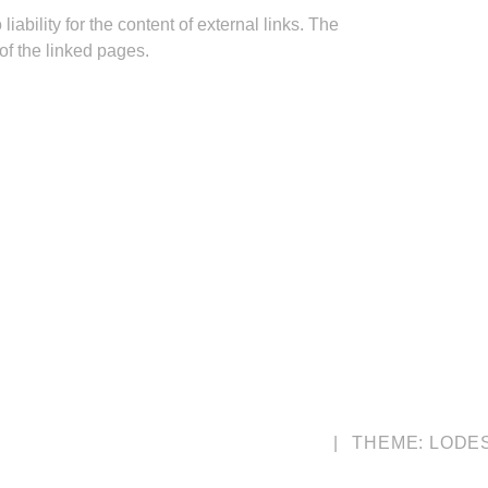
iability for the content of external links. The
of the linked pages.
UNTERSTÜTZUNG VON WORDPRESS
|
THEME: LODE