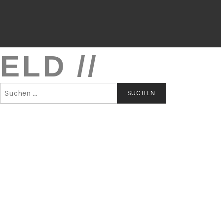
LD //
Suchen
nach:
S