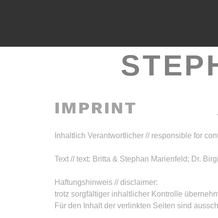
STEP
IMPRINT
Inhaltlich Verantwortlicher // responsible for co
Text // text: Britta & Stephan Marienfeld; Dr. Bi
Haftungshinweis // disclaimer:
trotz sorgfältiger inhaltlicher Kontrolle überneh
Für den Inhalt der verlinkten Seiten sind aussch