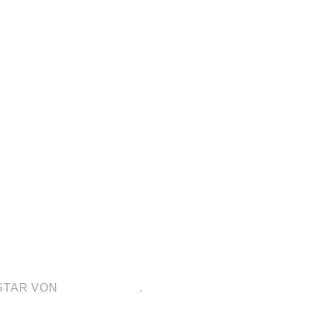
STAR VON
AUTOMATTIC
.